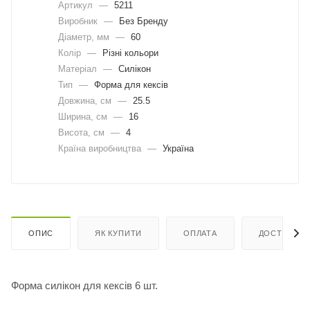
Артикул
—
5211
Виробник
—
Без Бренду
Діаметр, мм
—
60
Колір
—
Різні кольори
Матеріал
—
Силікон
Тип
—
Форма для кексів
Довжина, cм
—
25.5
Ширина, cм
—
16
Висота, см
—
4
Країна виробництва
—
Україна
ОПИС
ЯК КУПИТИ
ОПЛАТА
ДОСТАВКА
Форма силікон для кексів 6 шт.