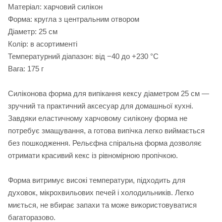
Матеріал: харчовий силікон
Форма: кругла з центральним отвором
Діаметр: 25 см
Колір: в асортименті
Температурний діапазон: від −40 до +230 °C
Вага: 175 г
Силіконова форма для випікання кексу діаметром 25 см —
зручний та практичний аксесуар для домашньої кухні.
Завдяки еластичному харчовому силікону форма не
потребує змащування, а готова випічка легко виймається
без пошкодження. Рельєфна спіральна форма дозволяє
отримати красивий кекс із рівномірною пропічкою.
Форма витримує високі температури, підходить для
духовок, мікрохвильових печей і холодильників. Легко
миється, не вбирає запахи та може використовуватися
багаторазово.