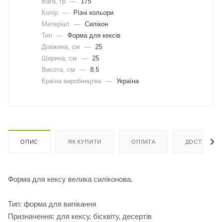
Вага, гр
—
175
Колір
—
Різні кольори
Матеріал
—
Силікон
Тип
—
Форма для кексів
Довжина, cм
—
25
Ширина, cм
—
25
Висота, см
—
8.5
Країна виробництва
—
Україна
ОПИС
ЯК КУПИТИ
ОПЛАТА
ДОСТАВКА
Форма для кексу велика силіконова.
Тип: форма для випікання
Призначення: для кексу, бісквіту, десертів