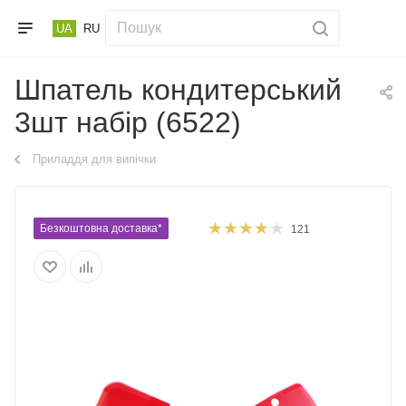
UA
RU
Шпатель кондитерський
3шт набір (6522)
Приладдя для випічки
Безкоштовна доставка*
121