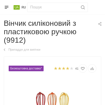
UA
RU
Вінчик силіконовий з
пластиковою ручкою
(9912)
Приладдя для випічки
Безкоштовна доставка*
41