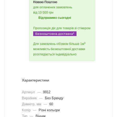
Новою Поштою
для оплачених замовлень
від 10 000 грн
Відправимо сьогодні
Пропозиція діє для товарів зі стікером
3
Для замовлень об'ємом більше 1м
можливість безкоштовної доставки
розглядається індивідуально
Характеристики
Артикул
—
9912
Виробник
—
Без Бренду
Діаметр, мм
—
60
Колір
—
Різні кольори
Тип
—
Вінчик