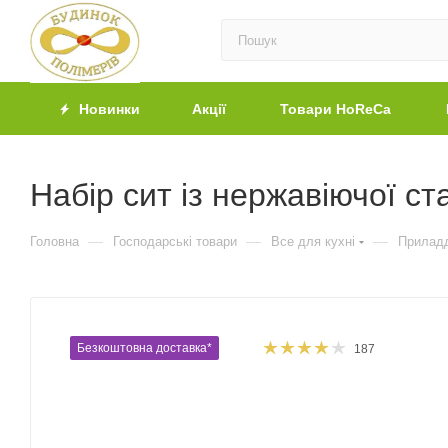
Новинки
Акції
Товари HoReCa
Набір сит із нержавіючої ст
—
—
—
Головна
Господарські товари
Все для кухні
Приладд
Безкоштовна доставка*
187