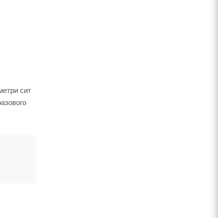
метри сит
разового