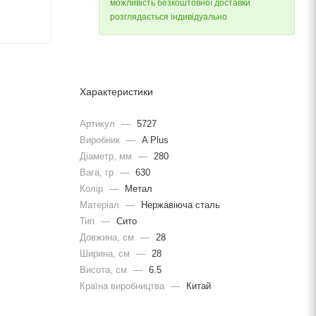
можливість безкоштовної доставки
розглядається індивідуально
Характеристики
Артикул
—
5727
Виробник
—
A Plus
Діаметр, мм
—
280
Вага, гр
—
630
Колір
—
Метал
Матеріал
—
Нержавіюча сталь
Тип
—
Сито
Довжина, cм
—
28
Ширина, cм
—
28
Висота, см
—
6.5
Країна виробництва
—
Китай