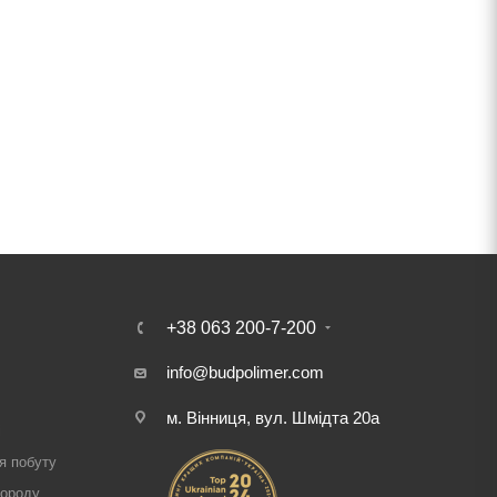
+38 063 200-7-200
info@budpolimer.com
м. Вінниця, вул. Шмідта 20а
і
я побуту
городу