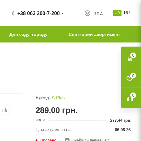
UA
RU
+38 063 200-7-200
ВХІД
Для саду, городу
Святковий асортимент
0
0
0
Бренд:
A Plus
289,00
грн.
від 5
277,44
грн.
Ціна актуальна на
06.08.26
Продано
Знайшли дешевше?