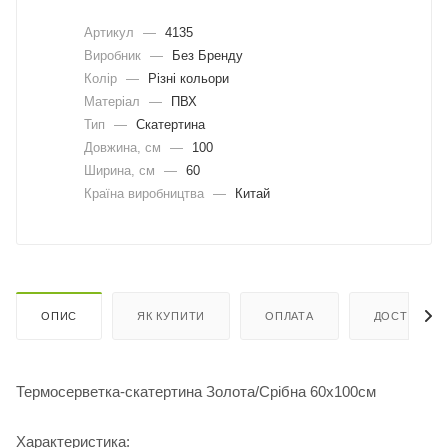
Артикул
—
4135
Виробник
—
Без Бренду
Колір
—
Різні кольори
Матеріал
—
ПВХ
Тип
—
Скатертина
Довжина, cм
—
100
Ширина, cм
—
60
Країна виробництва
—
Китай
ОПИС
ЯК КУПИТИ
ОПЛАТА
ДОСТАВКА
Термосерветка-скатертина Золота/Срібна 60х100см
Характеристика: