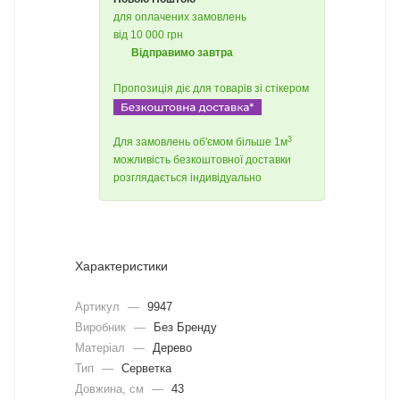
для оплачених замовлень
від 10 000 грн
Відправимо завтра
Пропозиція діє для товарів зі стікером
3
Для замовлень об'ємом більше 1м
можливість безкоштовної доставки
розглядається індивідуально
Характеристики
Артикул
—
9947
Виробник
—
Без Бренду
Матеріал
—
Дерево
Тип
—
Серветка
Довжина, cм
—
43