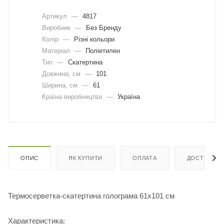
Артикул
—
4817
Виробник
—
Без Бренду
Колір
—
Різні кольори
Матеріал
—
Поліетилен
Тип
—
Скатертина
Довжина, cм
—
101
Ширина, cм
—
61
Країна виробництва
—
Україна
ОПИС
ЯК КУПИТИ
ОПЛАТА
ДОСТАВКА
Термосерветка-скатертина голограма 61х101 см
Характеристика: