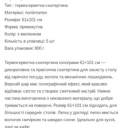
Тип : термосерветка-скатертина
Матеріал: поліетилен
Розміри: 61х101 см
Форма: прямокутна
Колір: з малюнком
Кількість в упаковці: 5 шт
Вага упаковки: 800 г
Термосерветка-скатертина голограма 61×101 см —
декоративна та практична скатертина для захисту столу
від гарячого посуду, вологи та механічних пошкоджень.
Верхній шар має голографічний ефект, який красиво
відбиває світло та створює святковий настрій. Нижня
частина виготовлена з нековзного матеріалу, що добре
тримається на поверхні. Розмір 61×101 см підходить для
більшості середніх столів. Легка у догляді: легко миється
вологою ганчіркою та швидко сохне. Ідеально для кухні,
дачі чи кафе.