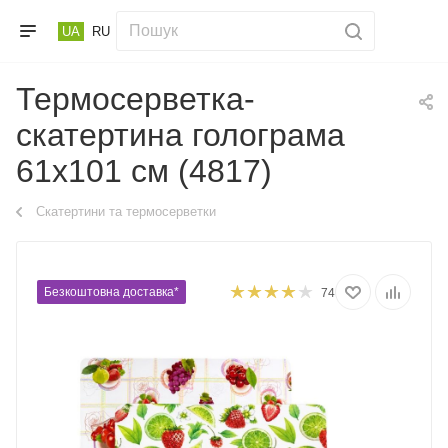
UA
RU
Термосерветка-
скатертина голограма
61х101 см (4817)
Скатертини та термосерветки
Безкоштовна доставка*
74