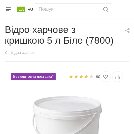
UA
RU
Відро харчове з
кришкою 5 л Біле (7800)
Відра харчові
Безкоштовна доставка*
90