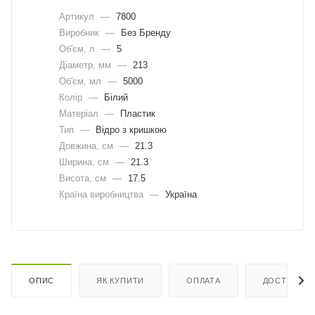
Артикул
—
7800
Виробник
—
Без Бренду
Об'єм, л
—
5
Діаметр, мм
—
213
Об'єм, мл
—
5000
Колір
—
Білий
Матеріал
—
Пластик
Тип
—
Відро з кришкою
Довжина, cм
—
21.3
Ширина, cм
—
21.3
Висота, см
—
17.5
Країна виробництва
—
Україна
ОПИС
ЯК КУПИТИ
ОПЛАТА
ДОСТАВКА