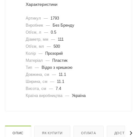
Характеристики
Артикул
—
1793
Виробник
—
Без Бренду
Об'єм, л
—
0.5
Діаметр, мм
—
111
Об'єм, мл
—
500
Колір
—
Прозорий
Матеріал
—
Пластик
Тип
—
Відро з кришкою
Довжина, cм
—
11.1
Ширина, cм
—
11.1
Висота, см
—
7.4
Країна виробництва
—
Україна
ОПИС
ЯК КУПИТИ
ОПЛАТА
ДОСТАВКА