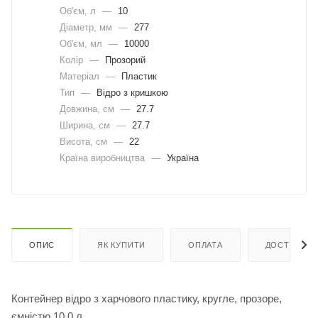
Об'єм, л
—
10
Діаметр, мм
—
277
Об'єм, мл
—
10000
Колір
—
Прозорий
Матеріал
—
Пластик
Тип
—
Відро з кришкою
Довжина, cм
—
27.7
Ширина, cм
—
27.7
Висота, см
—
22
Країна виробництва
—
Україна
ОПИС
ЯК КУПИТИ
ОПЛАТА
ДОСТАВКА
Контейнер відро з харчового пластику, кругле, прозоре,
ємністю 10,0 л.