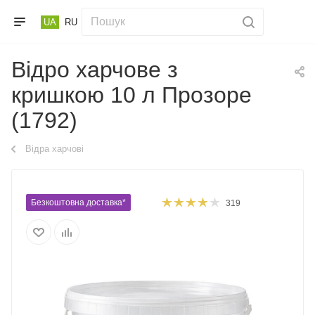
UA
RU
Відро харчове з
кришкою 10 л Прозоре
(1792)
Відра харчові
Безкоштовна доставка*
319