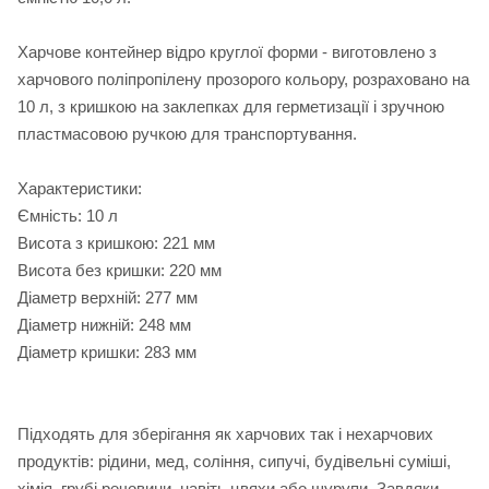
Харчове контейнер відро круглої форми - виготовлено з
харчового поліпропілену прозорого кольору, розраховано на
10 л, з кришкою на заклепках для герметизації і зручною
пластмасовою ручкою для транспортування.
Характеристики:
Ємність: 10 л
Висота з кришкою: 221 мм
Висота без кришки: 220 мм
Діаметр верхній: 277 мм
Діаметр нижній: 248 мм
Діаметр кришки: 283 мм
Підходять для зберігання як харчових так і нехарчових
продуктів: рідини, мед, соління, сипучі, будівельні суміші,
хімія, грубі речовини, навіть цвяхи або шурупи. Завдяки