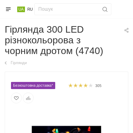
UA
RU
Гірлянда 300 LED
різнокольорова з
чорним дротом (4740)
Гірлянди
Безкоштовна доставка*
305