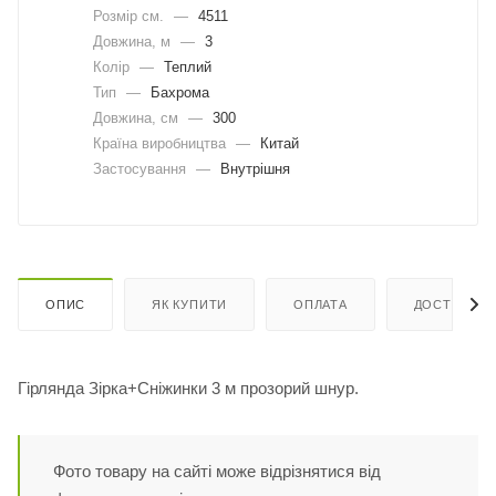
Розмір см.
—
4511
Довжина, м
—
3
Колір
—
Теплий
Тип
—
Бахрома
Довжина, cм
—
300
Країна виробництва
—
Китай
Застосування
—
Внутрішня
ОПИС
ЯК КУПИТИ
ОПЛАТА
ДОСТАВКА
Гірлянда Зірка+Сніжинки 3 м прозорий шнур.
Фото товару на сайті може відрізнятися від