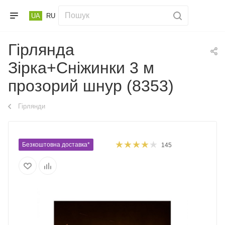
UA
RU
Гірлянда
Зірка+Сніжинки 3 м
прозорий шнур (8353)
Гірлянди
Безкоштовна доставка*
145