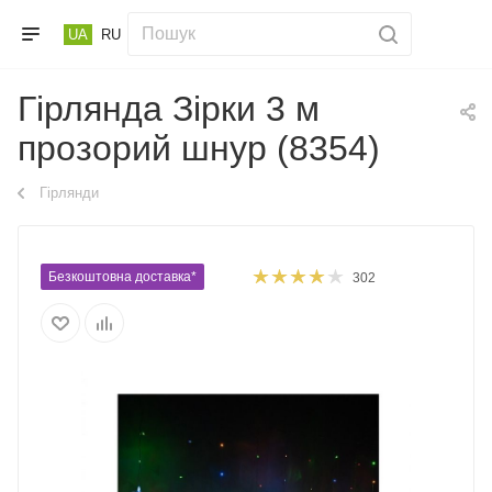
UA
RU
Гірлянда Зірки 3 м
прозорий шнур (8354)
Гірлянди
Безкоштовна доставка*
302