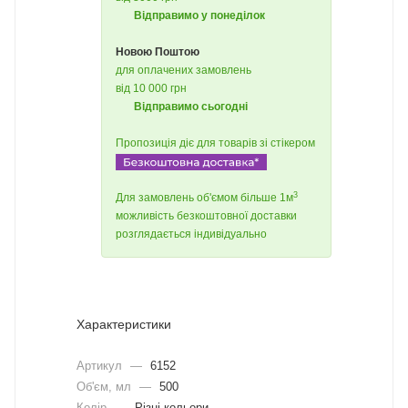
Відправимо у понеділок
Новою Поштою
для оплачених замовлень
від 10 000 грн
Відправимо сьогодні
Пропозиція діє для товарів зі стікером
3
Для замовлень об'ємом більше 1м
можливість безкоштовної доставки
розглядається індивідуально
Характеристики
Артикул
—
6152
Об'єм, мл
—
500
Колір
—
Різні кольори