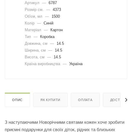
Артикул
—
6787
Розмір см.
—
4373
Об'єм, мл
—
1500
Колір
—
Синій
Матеріал
—
Картон
Тип
—
Коробка
Довжина, cм
—
14.5
Ширина, cм
—
14.5
Висота, см
—
14.5
Країна виробництва
—
Україна
ОПИС
ЯК КУПИТИ
ОПЛАТА
ДОСТАВКА
З наступаючими Новорічними святами кожен хоче зробити
приємні подарунки для своїх діток, рідних та близьких