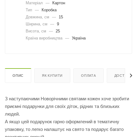
Матеріал
—
Картон
Тип
—
Коробка
Довжина, cм
—
15
Ширина, cм
—
9
Висота, см
—
25
Країна виробництва
—
Україна
ОПИС
ЯК КУПИТИ
ОПЛАТА
ДОСТАВКА
З наступаючими Новорічними святами кожен хоче зробити
приємні подарунки для своїх діток, рідних та близьких
людей.
А якщо цей подарунок гарно оформлений в тематичну
упаковку, то легко налаштує на свято та подарує багато
позитивних емоцій.