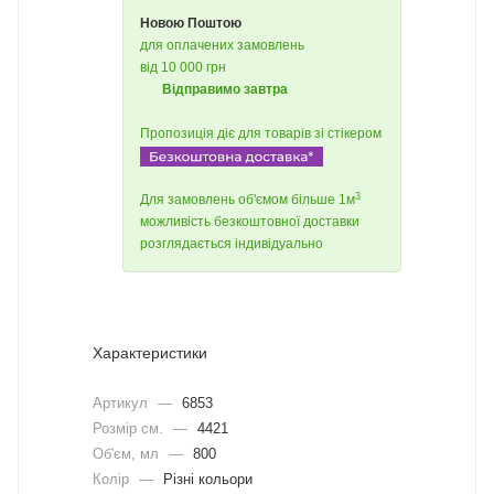
Новою Поштою
для оплачених замовлень
від 10 000 грн
Відправимо завтра
Пропозиція діє для товарів зі стікером
3
Для замовлень об'ємом більше 1м
можливість безкоштовної доставки
розглядається індивідуально
Характеристики
Артикул
—
6853
Розмір см.
—
4421
Об'єм, мл
—
800
Колір
—
Різні кольори