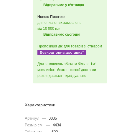
Відправимо у п’ятницю
Новою Поштою
для оплачених замовлень
від 10 000 грн
Відправимо сьогодні
Пропозиція діє для товарів зі стікером
3
Для замовлень об'ємом більше 1м
можливість безкоштовної доставки
розглядається індивідуально
Характеристики
Артикул
—
3835
Розмір см.
—
4434
Об'єм, мл
—
500