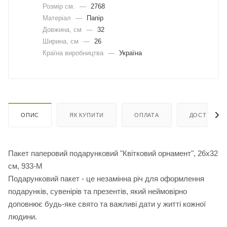
Розмір см.
—
2768
Матеріал
—
Папір
Довжина, cм
—
32
Ширина, cм
—
26
Країна виробництва
—
Україна
ОПИС
ЯК КУПИТИ
ОПЛАТА
ДОСТАВКА
Пакет паперовий подарунковий "Квітковий орнамент", 26х32
см, 933-М
Подарунковий пакет - це незамінна річ для оформлення
подарунків, сувенірів та презентів, який неймовірно
доповнює будь-яке свято та важливі дати у житті кожної
людини.