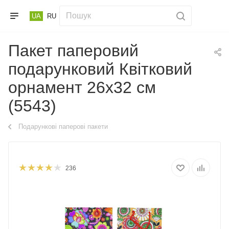
UA
RU
Пакет паперовий
подарунковий Квітковий
орнамент 26х32 см
(5543)
Подарункові паперові пакети
236