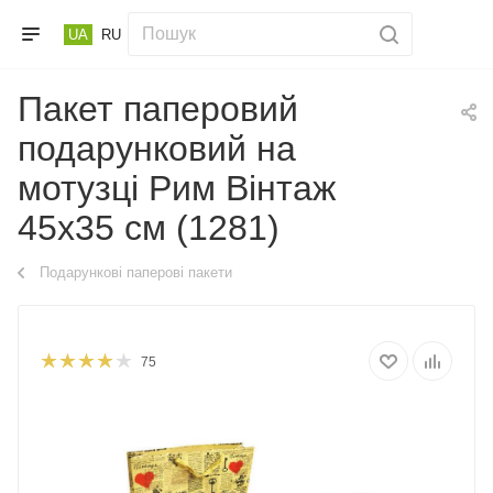
UA
RU
Пакет паперовий
подарунковий на
мотузці Рим Вінтаж
45х35 см (1281)
Подарункові паперові пакети
75