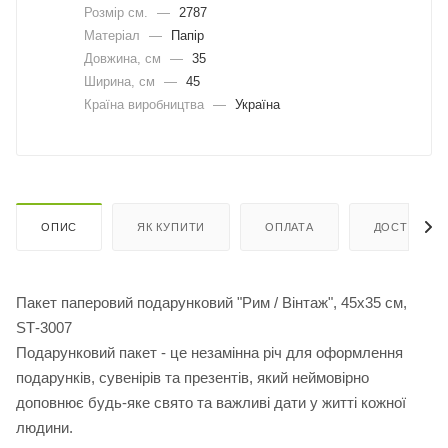
Розмір см.
—
2787
Матеріал
—
Папір
Довжина, cм
—
35
Ширина, cм
—
45
Країна виробництва
—
Україна
ОПИС
ЯК КУПИТИ
ОПЛАТА
ДОСТАВКА
Пакет паперовий подарунковий "Рим / Вінтаж", 45х35 см,
SТ-3007
Подарунковий пакет - це незамінна річ для оформлення
подарунків, сувенірів та презентів, який неймовірно
доповнює будь-яке свято та важливі дати у житті кожної
людини.