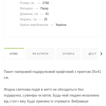
Розмір см.
—
2766
Матеріал
—
Папір
Довжина, cм
—
41
Ширина, cм
—
25
Країна виробництва
—
Україна
ОПИС
ЯК КУПИТИ
ОПЛАТА
ДОСТАВКА
Пакет паперовий подарунковий крафтовий з принтом 25х41
см.
Жодна святкова подія в житті не обходиться без
подарунка, сувеніра чи квітів. Будь-якій людині незалежно
від статі і віку буде приємно їх отримати. Вибравши