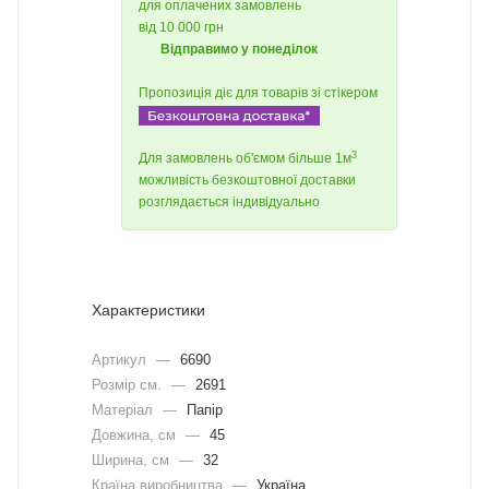
для оплачених замовлень
від 10 000 грн
Відправимо у понеділок
Пропозиція діє для товарів зі стікером
3
Для замовлень об'ємом більше 1м
можливість безкоштовної доставки
розглядається індивідуально
Характеристики
Артикул
—
6690
Розмір см.
—
2691
Матеріал
—
Папір
Довжина, cм
—
45
Ширина, cм
—
32
Країна виробництва
—
Україна