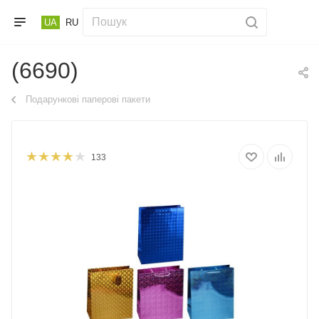
UA
RU
(6690)
Подарункові паперові пакети
133