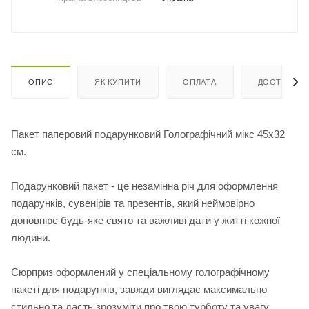
ОПИС
ЯК КУПИТИ
ОПЛАТА
ДОСТАВКА
Пакет паперовий подарунковий Голографічний мікс 45х32
см.
Подарунковий пакет - це незамінна річ для оформлення
подарунків, сувенірів та презентів, який неймовірно
доповнює будь-яке свято та важливі дати у житті кожної
людини.
Сюрприз оформлений у спеціальному голографічному
пакеті для подарунків, завжди виглядає максимально
стильно та дасть зрозуміти про твою турботу та увагу.