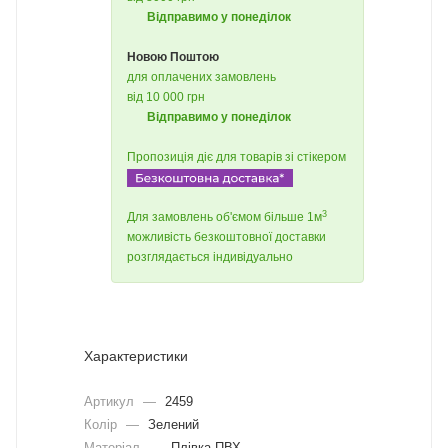
Відправимо у понеділок
Новою Поштою
для оплачених замовлень
від 10 000 грн
Відправимо у понеділок
Пропозиція діє для товарів зі стікером
3
Для замовлень об'ємом більше 1м
можливість безкоштовної доставки
розглядається індивідуально
Характеристики
Артикул
—
2459
Колір
—
Зелений
Матеріал
—
Плівка ПВХ