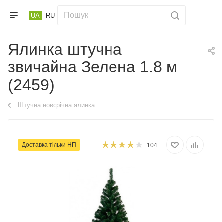
UA
RU
Ялинка штучна
звичайна Зелена 1.8 м
(2459)
Штучна новорічна ялинка
Доставка тільки НП
104