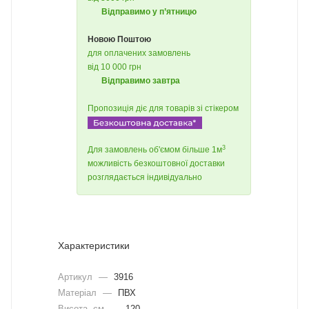
Відправимо у п’ятницю
Новою Поштою
для оплачених замовлень
від 10 000 грн
Відправимо завтра
Пропозиція діє для товарів зі стікером
3
Для замовлень об'ємом більше 1м
можливість безкоштовної доставки
розглядається індивідуально
Характеристики
Артикул
—
3916
Матеріал
—
ПВХ
Висота, см
—
120