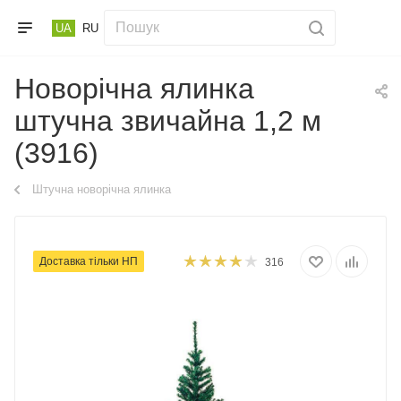
UA
RU
Новорічна ялинка
штучна звичайна 1,2 м
(3916)
Штучна новорічна ялинка
Доставка тільки НП
316