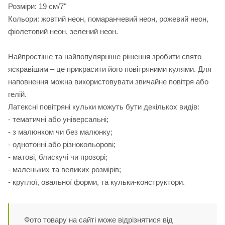
Розміри: 19 см/7"
Кольори: жовтий неон, помаранчевий неон, рожевий неон,
фіолетовий неон, зелений неон.
Найпростіше та найпопулярніше рішення зробити свято
яскравішим – це прикрасити його повітряними кулями. Для
наповнення можна використовувати звичайне повітря або
гелій.
Латексні повітряні кульки можуть бути декількох видів:
- тематичні або універсальні;
- з малюнком чи без малюнку;
- однотонні або різнокольорові;
- матові, блискучі чи прозорі;
- маленьких та великих розмірів;
- круглої, овальної форми, та кульки-конструктори.
Фото товару на сайті може відрізнятися від