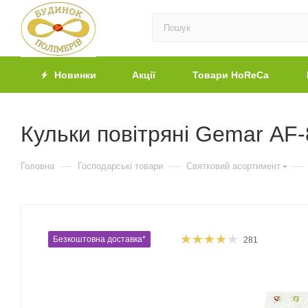
Новинки
Акції
Товари HoReCa
Кульки повітряні Gemar АF-
—
—
—
Головна
Господарські товари
Святковий асортимент
Безкоштовна доставка*
281