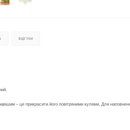
А
ВІДГУКИ
ний.
равішим – це прикрасити його повітряними кулями. Для наповне