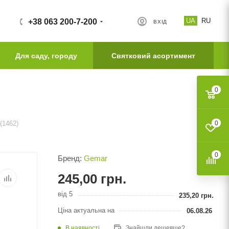
UA
RU
+38 063 200-7-200
ВХІД
Для саду, городу
Святковий асортимент
0
(1462)
0
0
Бренд:
Gemar
245,00
грн.
від 5
235,20
грн.
Ціна актуальна на
06.08.26
В наявності
Знайшли дешевше?