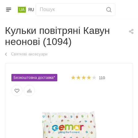
UA
RU
Кульки повітряні Кавун
неонові (1094)
Святкові аксесуари
Безкоштовна доставка*
110