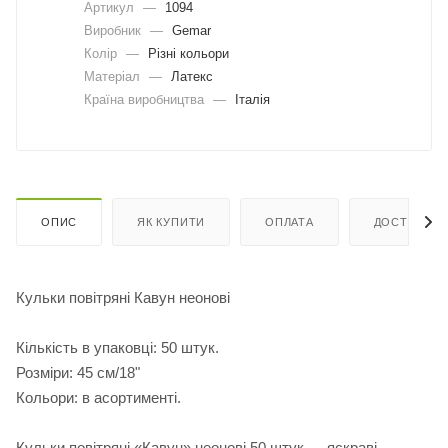
Артикул
—
1094
Виробник
—
Gemar
Колір
—
Різні кольори
Матеріал
—
Латекс
Країна виробництва
—
Італія
ОПИС
ЯК КУПИТИ
ОПЛАТА
ДОСТАВКА
Кульки повітряні Кавун неонові
Кількість в упаковці: 50 штук.
Розміри: 45 см/18"
Кольори: в асортименті.
Кульки повітряні «Кавун» неонові 50 штук — яскраві