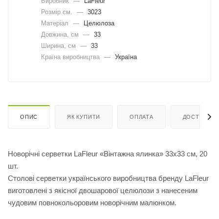
Виробник
—
LaFleur
Розмір см.
—
3023
Матеріал
—
Целюлоза
Довжина, cм
—
33
Ширина, cм
—
33
Країна виробництва
—
Україна
ОПИС
ЯК КУПИТИ
ОПЛАТА
ДОСТАВКА
Новорічні серветки LaFleur «Вінтажна ялинка» 33х33 см, 20
шт.
Столові серветки українського виробництва бренду LaFleur
виготовлені з якісної двошарової целюлози з нанесеним
чудовим повнокольоровим новорічним малюнком.