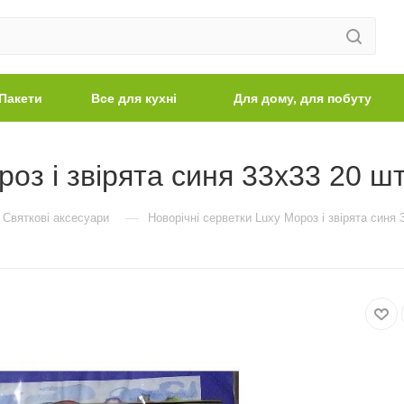
Пакети
Все для кухні
Для дому, для побуту
оз і звірята синя 33х33 20 шт
—
Святкові аксесуари
Новорічні серветки Luxy Мороз і звірята синя 3