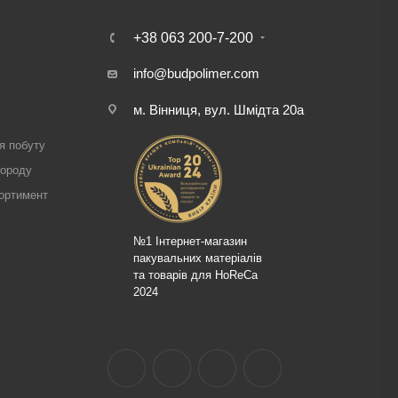
+38 063 200-7-200
info@budpolimer.com
м. Вінниця, вул. Шмідта 20а
і
я побуту
городу
ортимент
№1 Інтернет-магазин
пакувальних матеріалів
та товарів для HoReCa
2024