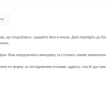
УКИ
ар, що сподобався, і додайте його в кошик. Далі перейдіть до К
ення».
лефон. Вам передзвонить менеджер та уточнить умови замовленн
вністю форму за послідовними етапами: адреса, спосіб доставк