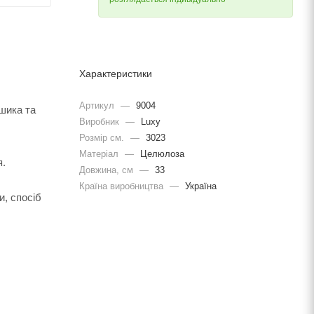
Характеристики
Артикул
—
9004
ошика та
Виробник
—
Luxy
Розмір см.
—
3023
Матеріал
—
Целюлоза
я.
Довжина, cм
—
33
Країна виробництва
—
Україна
и, спосіб