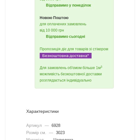
Відправимо у понеділок
Новою Поштою
для оплачених замовлень
від 10 000 грн
Відправимо сьогодні
Пропозиція діє для товарів зі стікером
3
Для замовлень об'ємом більше 1м
можливість безкоштовної доставки
розглядається індивідуально
Характеристики
Артикул
—
6928
Розмір см.
—
3023
Матеріал
—
Целюлоза