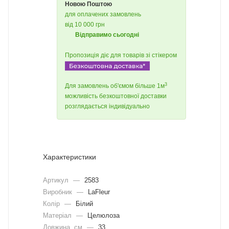
Новою Поштою
для оплачених замовлень
від 10 000 грн
Відправимо сьогодні
Пропозиція діє для товарів зі стікером
3
Для замовлень об'ємом більше 1м
можливість безкоштовної доставки
розглядається індивідуально
Характеристики
Артикул
—
2583
Виробник
—
LaFleur
Колір
—
Білий
Матеріал
—
Целюлоза
Довжина, cм
—
33