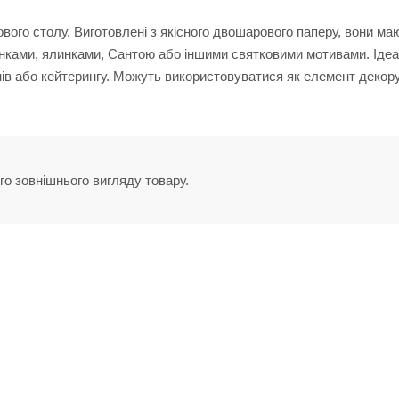
вого столу. Виготовлені з якісного двошарового паперу, вони ма
инками, ялинками, Сантою або іншими святковими мотивами. Іде
анів або кейтерингу. Можуть використовуватися як елемент декор
го зовнішнього вигляду товару.