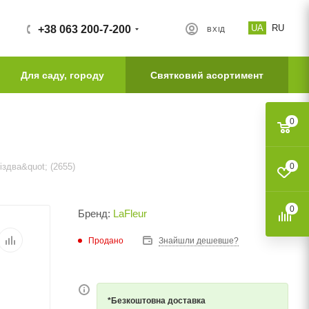
UA
RU
+38 063 200-7-200
ВХІД
Для саду, городу
Святковий асортимент
0
іздва&quot; (2655)
0
0
Бренд:
LaFleur
Продано
Знайшли дешевше?
*Безкоштовна доставка