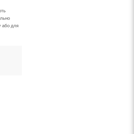
ють
ально
у або для