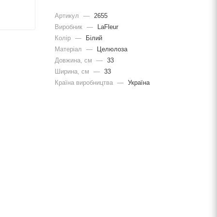
Артикул
—
2655
Виробник
—
LaFleur
Колір
—
Білий
Матеріал
—
Целюлоза
Довжина, cм
—
33
Ширина, cм
—
33
Країна виробництва
—
Україна