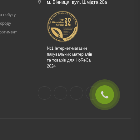
м. Вінниця, вул. Шмідта 20а
і
я побуту
городу
ортимент
№1 Інтернет-магазин
пакувальних матеріалів
та товарів для HoReCa
2024