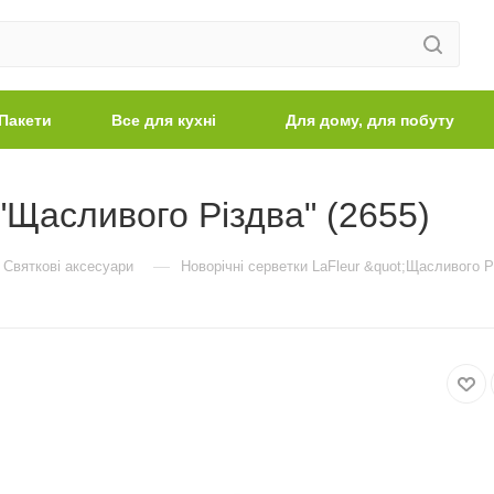
Пакети
Все для кухні
Для дому, для побуту
 "Щасливого Різдва" (2655)
—
Святкові аксесуари
Новорічні серветки LaFleur &quot;Щасливого Р