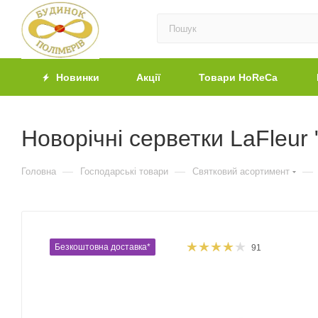
Новинки
Акції
Товари HoReCa
Новорічні серветки LaFleur
—
—
—
Головна
Господарські товари
Святковий асортимент
Безкоштовна доставка*
91