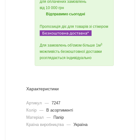
для оплачених замовлень
від 10 000 грн
Відправимо сьогодні
Пропозиція діє для товарів зі стікером
3
Для замовлень об'ємом більше 1м
можливість безкоштовної доставки
розглядається індивідуально
Характеристики
Артикул
—
7247
Колір
—
В асортименті
Матеріал
—
Папір
Країна виробництва
—
Україна