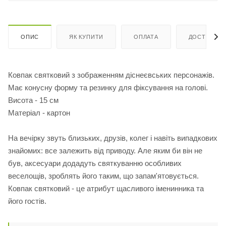
ОПИС
ЯК КУПИТИ
ОПЛАТА
ДОСТАВКА
Ковпак святковий з зображенням діснеєвських персонажів.
Має конусну форму та резинку для фіксування на голові.
Висота - 15 см
Матеріал - картон
На вечірку звуть близьких, друзів, колег і навіть випадкових
знайомих: все залежить від приводу. Але яким би він не
був, аксесуари додадуть святкуванню особливих
веселощів, зроблять його таким, що запам'ятовується.
Ковпак святковий - це атрибут щасливого іменинника та
його гостів.