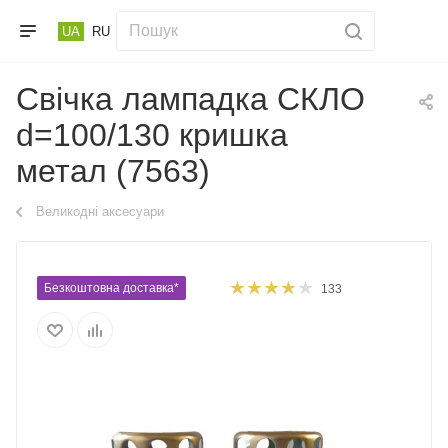
UA
RU
Свічка лампадка СКЛО
d=100/130 кришка
метал (7563)
Великодні аксесуари
Безкоштовна доставка*
133