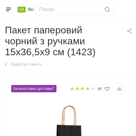
UA
RU
Пакет паперовий
чорний з ручками
15х36,5х9 см (1423)
Крафтові пакети
Безкоштовна доставка*
96