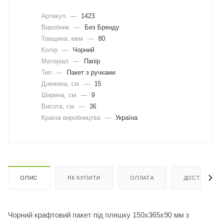
Артикул
—
1423
Виробник
—
Без Бренду
Товщина, мкм
—
80
Колір
—
Чорний
Матеріал
—
Папір
Тип
—
Пакет з ручками
Довжина, cм
—
15
Ширина, cм
—
9
Висота, см
—
36
Країна виробництва
—
Україна
ОПИС
ЯК КУПИТИ
ОПЛАТА
ДОСТАВКА
Чорний крафтовий пакет під пляшку 150х365х90 мм з