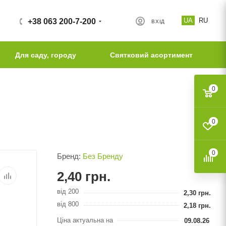
UA
RU
+38 063 200-7-200
ВХІД
Для саду, городу
Святковий асортимент
0
0
0
Бренд:
Без Бренду
2,40
грн.
від 200
2,30
грн.
від 800
2,18
грн.
Ціна актуальна на
09.08.26