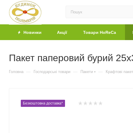
Новинки
Акції
Товари HoReCa
Пакет паперовий бурий 25х
—
—
—
Головна
Господарські товари
Пакети
Крафтові паке
Безкоштовна доставка*