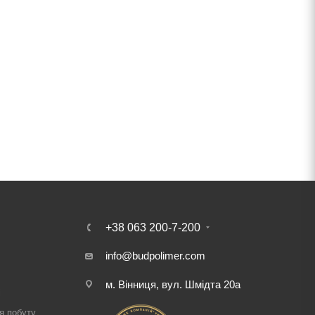
+38 063 200-7-200
info@budpolimer.com
м. Вінниця, вул. Шмідта 20а
і
я побуту