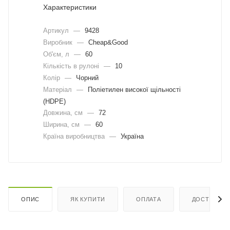
Характеристики
Артикул
—
9428
Виробник
—
Cheap&Good
Об'єм, л
—
60
Кількість в рулоні
—
10
Колір
—
Чорний
Матеріал
—
Поліетилен високої щільності
(HDPE)
Довжина, cм
—
72
Ширина, cм
—
60
Країна виробництва
—
Україна
ОПИС
ЯК КУПИТИ
ОПЛАТА
ДОСТАВКА