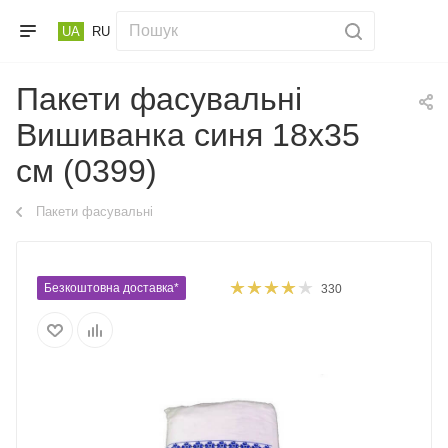
UA
RU
Пакети фасувальні
Вишиванка синя 18х35
см (0399)
Пакети фасувальні
Безкоштовна доставка*
330