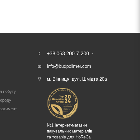
+38 063 200-7-200
info@budpolimer.com
м. Вінниця, вул. Шмідта 20а
і
я побуту
городу
ортимент
№1 Інтернет-магазин
пакувальних матеріалів
та товарів для HoReCa