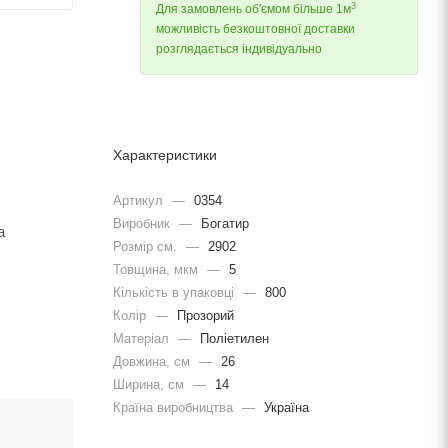
3
Для замовлень об'ємом більше 1м
можливість безкоштовної доставки
розглядається індивідуально
Характеристики
Артикул
—
0354
Виробник
—
Богатир
а
Розмір см.
—
2902
Товщина, мкм
—
5
Кількість в упаковці
—
800
Колір
—
Прозорий
Матеріал
—
Поліетилен
Довжина, cм
—
26
Ширина, cм
—
14
Країна виробництва
—
Україна