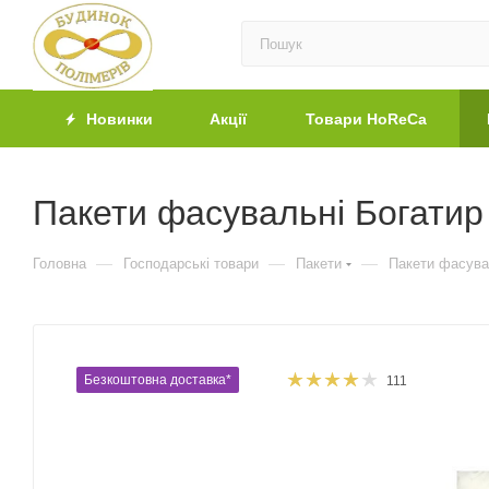
Новинки
Акції
Товари HoReCa
Пакети фасувальні Богатир
—
—
—
Головна
Господарські товари
Пакети
Пакети фасува
Безкоштовна доставка*
111