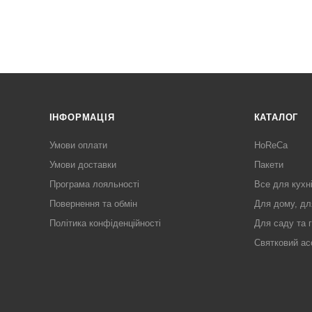
ІНФОРМАЦІЯ
КАТАЛОГ
Умови оплати
HoReCa
Умови доставки
Пакети
Програма лояльності
Все для кухн
Повернення та обмін
Для дому, дл
Політика конфіденційності
Для саду та 
Святковий ас