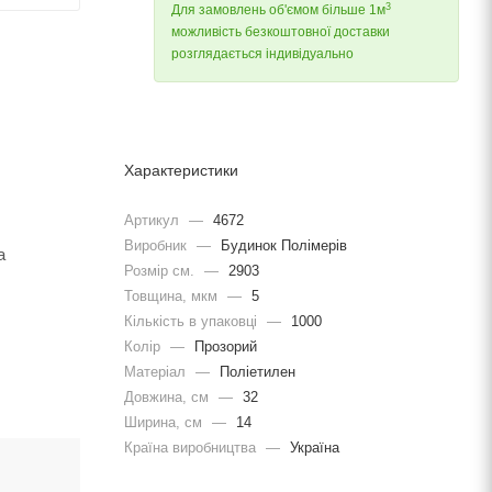
3
Для замовлень об'ємом більше 1м
можливість безкоштовної доставки
розглядається індивідуально
Характеристики
Артикул
—
4672
Виробник
—
Будинок Полімерів
а
Розмір см.
—
2903
Товщина, мкм
—
5
Кількість в упаковці
—
1000
Колір
—
Прозорий
Матеріал
—
Поліетилен
Довжина, cм
—
32
Ширина, cм
—
14
Країна виробництва
—
Україна