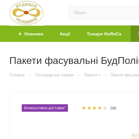
Новинки
Акції
Товари HoReCa
Пакети фасувальні БудПолі
—
—
—
Головна
Господарські товари
Пакети
Пакети фасува
Безкоштовна доставка*
298