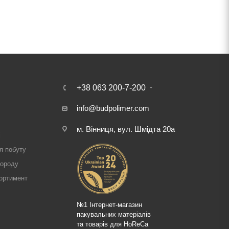
+38 063 200-7-200
info@budpolimer.com
м. Вінниця, вул. Шмідта 20а
і
я побуту
городу
ортимент
№1 Інтернет-магазин
пакувальних матеріалів
та товарів для HoReCa