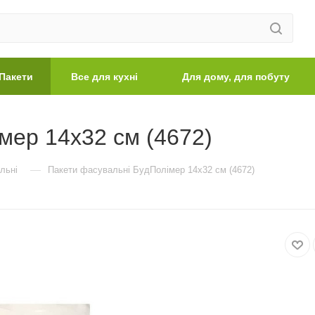
Пакети
Все для кухні
Для дому, для побуту
мер 14х32 см (4672)
—
льні
Пакети фасувальні БудПолімер 14х32 см (4672)