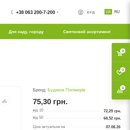
UA
RU
+38 063 200-7-200
ВХІД
Для саду, городу
Святковий асортимент
0
0
0
Бренд:
Будинок Полімерів
75,30
грн.
від 10
72,29
грн.
від 50
68,52
грн.
Ціна актуальна на
07.08.26