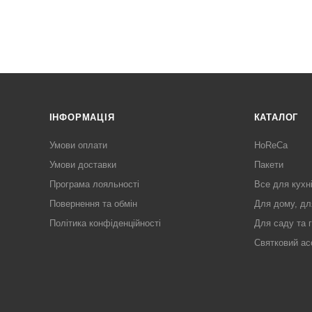
ІНФОРМАЦІЯ
КАТАЛОГ
Умови оплати
HoReCa
Умови доставки
Пакети
Програма лояльності
Все для кухн
Повернення та обмін
Для дому, дл
Політика конфіденційності
Для саду та 
Святковий ас