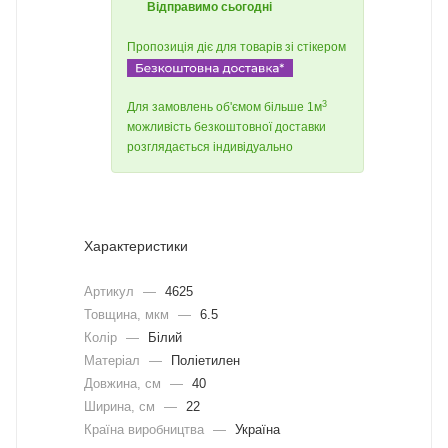
Відправимо сьогодні
Пропозиція діє для товарів зі стікером
3
Для замовлень об'ємом більше 1м
можливість безкоштовної доставки
розглядається індивідуально
Характеристики
Артикул
—
4625
Товщина, мкм
—
6.5
Колір
—
Білий
Матеріал
—
Поліетилен
Довжина, cм
—
40
Ширина, cм
—
22
Країна виробництва
—
Україна