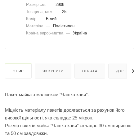
Розмір см.
—
2908
Товщина, мкм
—
25
Колір
—
Білий
Матеріал
—
Поліетилен
Країна виробництва
—
Україна
ОПИС
ЯК КУПИТИ
ОПЛАТА
ДОСТАВКА
Пакет майка з малюнком "Чашка кави".
Міцність матеріалу пакетів досягається за рахунок його
високої щільності, яка складає 25 мікрон.
Розмір пакетів майка "Чашка кави" складає 30 см шириною
та 50 см завдовжки.