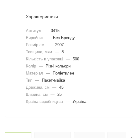
Характеристики
Артикул
—
3415
Виробник
—
Без Бренду
Розмір см.
—
2907
Товщина, мкм
—
8
Кількість в упаковці
—
500
Колір
—
Різні кольори
Матеріал
—
Поліетилен
Тип
—
Пакет-майка
Довжина, cм
—
45
Ширина, cм
—
25
Країна виробництва
—
Україна