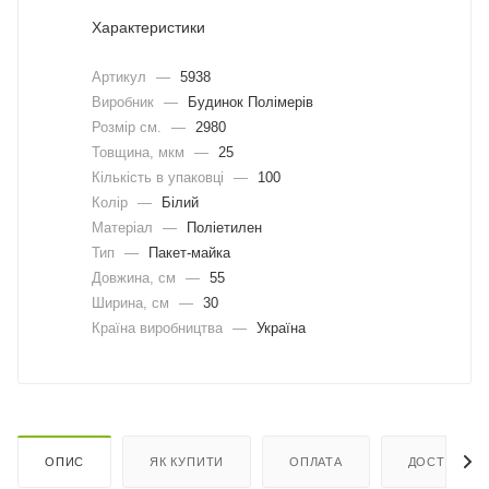
Характеристики
Артикул
—
5938
Виробник
—
Будинок Полімерів
Розмір см.
—
2980
Товщина, мкм
—
25
Кількість в упаковці
—
100
Колір
—
Білий
Матеріал
—
Поліетилен
Тип
—
Пакет-майка
Довжина, cм
—
55
Ширина, cм
—
30
Країна виробництва
—
Україна
ОПИС
ЯК КУПИТИ
ОПЛАТА
ДОСТАВКА