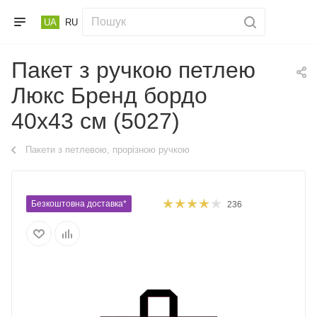
UA
RU
Пакет з ручкою петлею
Люкс Бренд бордо
40х43 см (5027)
Пакети з петлевою, прорізною ручкою
Безкоштовна доставка*
236