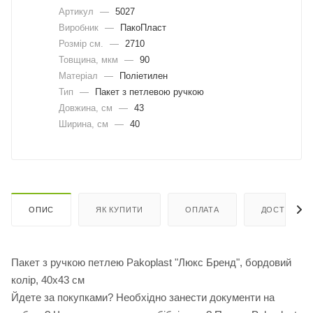
Артикул
—
5027
Виробник
—
ПакоПласт
Розмір см.
—
2710
Товщина, мкм
—
90
Матеріал
—
Поліетилен
Тип
—
Пакет з петлевою ручкою
Довжина, cм
—
43
Ширина, cм
—
40
ОПИС
ЯК КУПИТИ
ОПЛАТА
ДОСТАВКА
Пакет з ручкою петлею Pakoplast "Люкс Бренд", бордовий
колір, 40х43 см
Йдете за покупками? Необхідно занести документи на