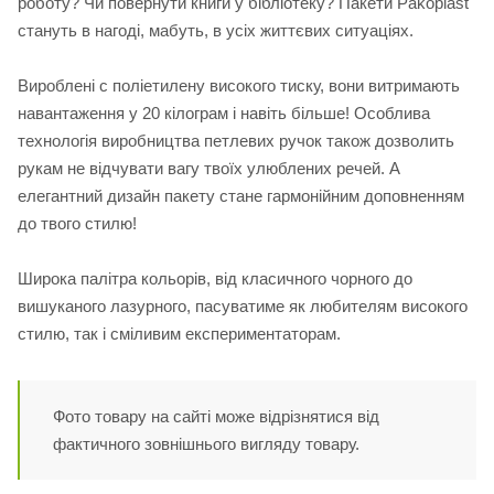
роботу? Чи повернути книги у бібліотеку? Пакети Pakoplast
стануть в нагоді, мабуть, в усіх життєвих ситуаціях.
Вироблені с поліетилену високого тиску, вони витримають
навантаження у 20 кілограм і навіть більше! Особлива
технологія виробництва петлевих ручок також дозволить
рукам не відчувати вагу твоїх улюблених речей. А
елегантний дизайн пакету стане гармонійним доповненням
до твого стилю!
Широка палітра кольорів, від класичного чорного до
вишуканого лазурного, пасуватиме як любителям високого
стилю, так і сміливим експериментаторам.
Фото товару на сайті може відрізнятися від
фактичного зовнішнього вигляду товару.