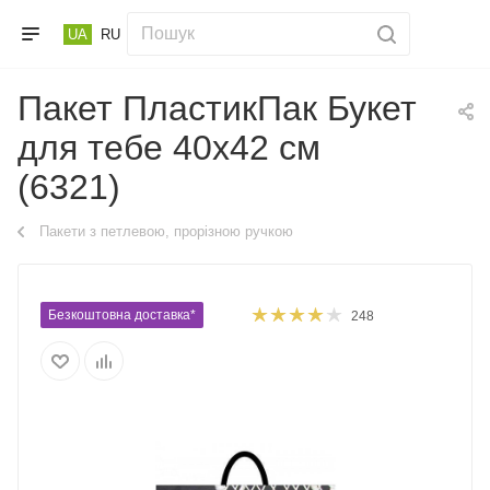
UA
RU
Пакет ПластикПак Букет
для тебе 40х42 см
(6321)
Пакети з петлевою, прорізною ручкою
Безкоштовна доставка*
248