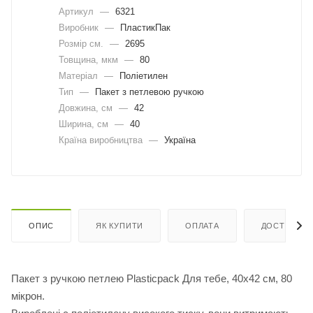
Артикул
—
6321
Виробник
—
ПластикПак
Розмір см.
—
2695
Товщина, мкм
—
80
Матеріал
—
Поліетилен
Тип
—
Пакет з петлевою ручкою
Довжина, cм
—
42
Ширина, cм
—
40
Країна виробництва
—
Україна
ОПИС
ЯК КУПИТИ
ОПЛАТА
ДОСТАВКА
Пакет з ручкою петлею Plasticpack Для тебе, 40х42 см, 80
мікрон.