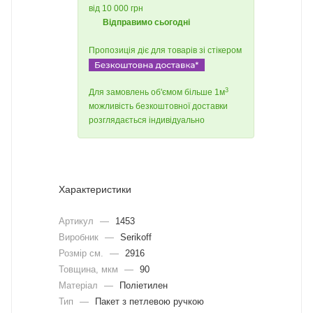
від 10 000 грн
Відправимо сьогодні
Пропозиція діє для товарів зі стікером
3
Для замовлень об'ємом більше 1м
можливість безкоштовної доставки
розглядається індивідуально
Характеристики
Артикул
—
1453
Виробник
—
Serikoff
Розмір см.
—
2916
Товщина, мкм
—
90
Матеріал
—
Поліетилен
Тип
—
Пакет з петлевою ручкою