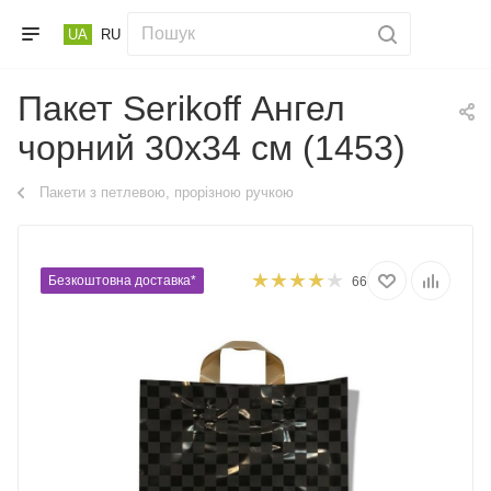
UA
RU
Пакет Serikoff Ангел
чорний 30х34 см (1453)
Пакети з петлевою, прорізною ручкою
Безкоштовна доставка*
66