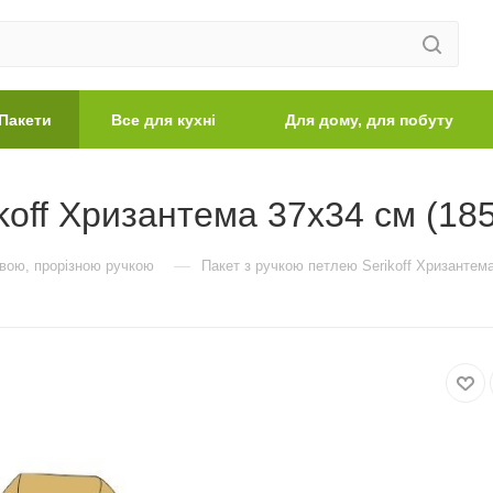
Пакети
Все для кухні
Для дому, для побуту
koff Хризантема 37х34 см (18
—
евою, прорізною ручкою
Пакет з ручкою петлею Serikoff Хризантема