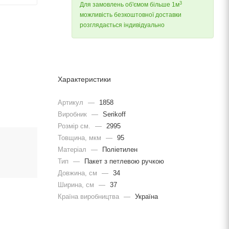
3
Для замовлень об'ємом більше 1м
можливість безкоштовної доставки
розглядається індивідуально
Характеристики
Артикул
—
1858
Виробник
—
Serikoff
Розмір см.
—
2995
Товщина, мкм
—
95
Матеріал
—
Поліетилен
Тип
—
Пакет з петлевою ручкою
Довжина, cм
—
34
Ширина, cм
—
37
Країна виробництва
—
Україна