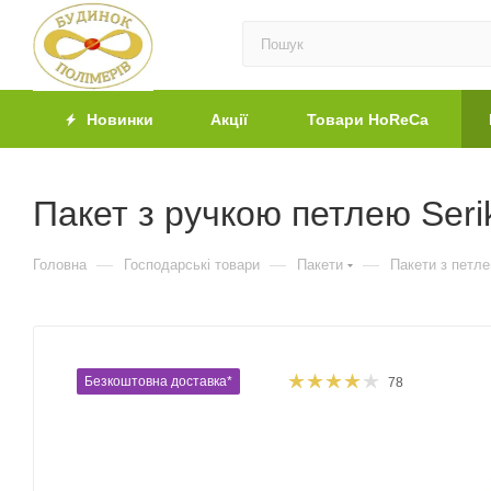
Новинки
Акції
Товари HoReCa
Пакет з ручкою петлею Seri
—
—
—
Головна
Господарські товари
Пакети
Пакети з петл
Безкоштовна доставка*
78