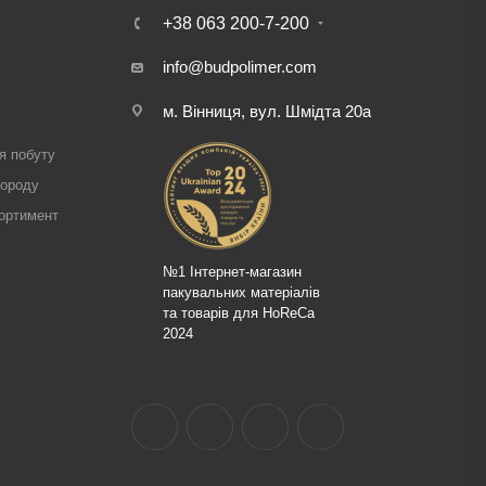
+38 063 200-7-200
info@budpolimer.com
м. Вінниця, вул. Шмідта 20а
і
я побуту
городу
ортимент
№1 Інтернет-магазин
пакувальних матеріалів
та товарів для HoReCa
2024