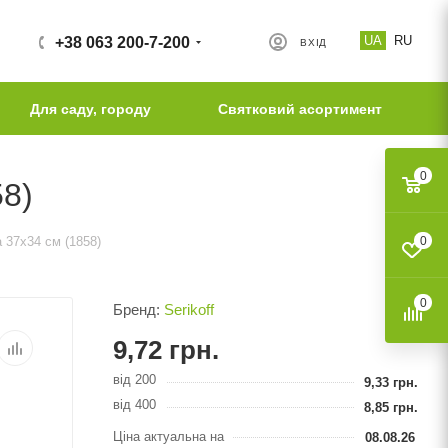
UA
RU
+38 063 200-7-200
ВХІД
Для саду, городу
Святковий асортимент
0
58)
 37х34 см (1858)
0
0
Бренд:
Serikoff
9,72
грн.
від 200
9,33
грн.
від 400
8,85
грн.
Ціна актуальна на
08.08.26