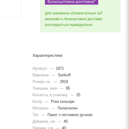
3
Для замовлень об'ємом більше 1м
можливість безкоштовної доставки
розглядається індивідуально
Характеристики
Артикул
—
1871
Виробник
—
Serikoff
Розмір см.
—
2918
Товщина, мкм
—
95
Кількість в упаковці
—
25
Колір
—
Різні кольори
Матеріал
—
Поліетилен
Тип
—
Пакет з петлевою ручкою
Довжина, cм
—
40
Ширина, cм
—
40