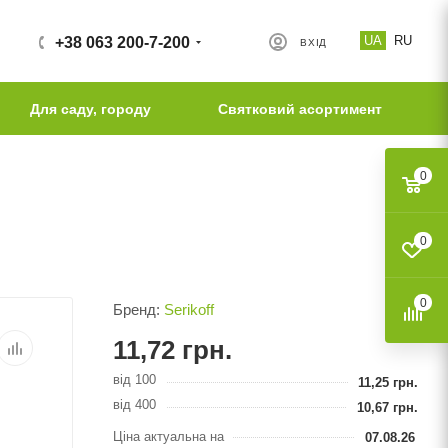
UA
RU
+38 063 200-7-200
ВХІД
Для саду, городу
Святковий асортимент
0
0
0
Бренд:
Serikoff
11,72
грн.
від 100
11,25
грн.
від 400
10,67
грн.
Ціна актуальна на
07.08.26