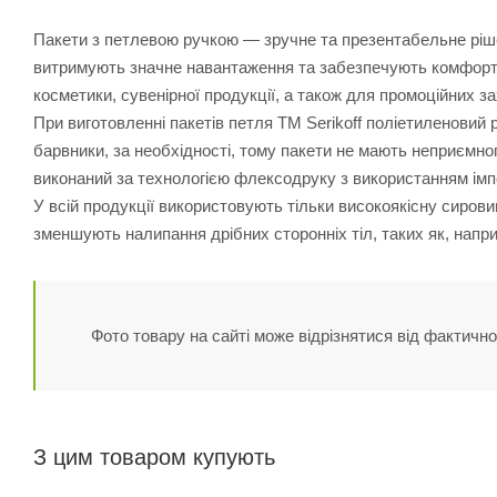
Пакети з петлевою ручкою — зручне та презентабельне рішен
витримують значне навантаження та забезпечують комфортне
косметики, сувенірної продукції, а також для промоційних за
При виготовленні пакетів петля ТМ Serikoff поліетиленовий
барвники, за необхідності, тому пакети не мають неприємног
виконаний за технологією флексодруку з використанням ім
У всій продукції використовують тільки високоякісну сирови
зменшують налипання дрібних сторонніх тіл, таких як, напр
Фото товару на сайті може відрізнятися від фактично
З цим товаром купують