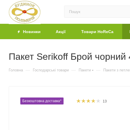
Новинки
Акції
Товари HoReCa
Пакет Serikoff Брой чорний
—
—
—
Головна
Господарські товари
Пакети
Пакети з петл
Безкоштовна доставка*
13