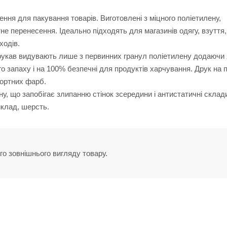
ня для пакування товарів. Виготовлені з міцного поліетилену,
 перенесення. Ідеально підходять для магазинів одягу, взуття,
ходів.
 рукав видувають лише з первинних гранул поліетилену додаючи я
о запаху і на 100% безпечні для продуктів харчування. Друк на 
портних фарб.
ну, що запобігає злипанню стінок зсередини і антистатичні склад
иклад, шерсть.
го зовнішнього вигляду товару.