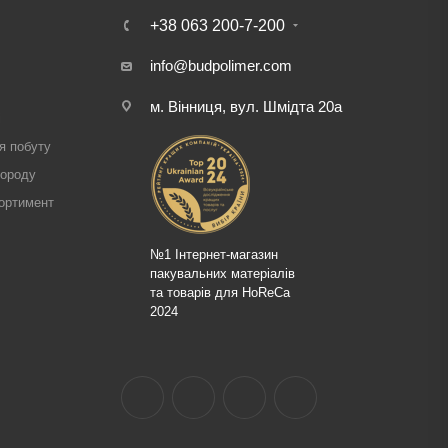
+38 063 200-7-200
info@budpolimer.com
м. Вінниця, вул. Шмідта 20а
і
я побуту
городу
ортимент
№1 Інтернет-магазин
пакувальних матеріалів
та товарів для HoReCa
2024