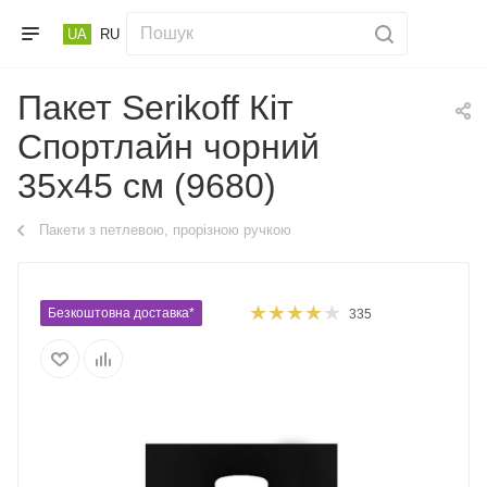
UA
RU
Пакет Serikoff Кіт
Спортлайн чорний
35х45 см (9680)
Пакети з петлевою, прорізною ручкою
Безкоштовна доставка*
335