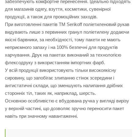
забезпечують комфортне перенесення. Ідеально підходять
для магазинів одягу, взуття, косметики, сувенірної
продукції, а також для промоційних заходів.
При виготовленні пакетів ТМ Serikoff поліетиленовий рукав
видувають лише з первинних гранул поліетилену додаючи
якісні барвники, за необхідності, тому пакети не мають
неприємного запаху і на 100% безпечні для продуктів
харчування. Друк на пакетах виконаний за технологією
флексодруку з використанням імпортних фарб.
У всій продукції використовують тільки високоякісну
сировину, що запобігає злипанню стінок зсередини і
антистатичні склади, що зменшують налипання дрібних
сторонніх тіл, таких як, наприклад, шерсть.
Основною особливістю є вбудована ручка у вигляді вирізу
у верхній частині, що дозволяє зручно переносити пакет
навіть при значному навантаженні.